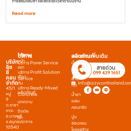
การซ่อมแซมซ้ำ และลดระยะเวลาดำเนินงาน
Read more
Menu
บริการ
ผลิตภัณฑ์
สอบถามเพิ่มเติม
หน้า
บริษัท
บริการ Paver Service
น้ำยา
อิซ
แรก
หน่วง
ซี่
บริการ Profit Solution
เกี่ยว
คอน
Service
น้ำยา
จำกัด
กับ
Info@izzyconthailand.c
เร่ง
บริการ Ready-Mixed
45/1
ผลิตภัณฑ์
หมู่
Concrete
น้ำยา
9
ผสม
บทความ
ต.ราชา
คอนกรีต
เทวะ
ติดต่อ
อ.บางพลี
ปูน
เรา
จ.สมุทรปราการ
ซ่อมแซม
10540
โครงสร้าง