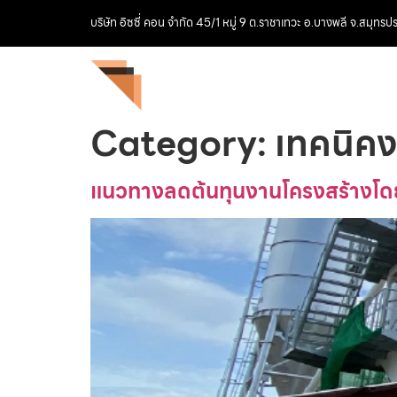
บริษัท อิซซี่ คอน จำกัด 45/1 หมู่ 9 ต.ราชาเทวะ อ.บางพลี จ.สมุท
หน้าแรก
เ
Category:
เทคนิค
แนวทางลดต้นทุนงานโครงสร้างโ