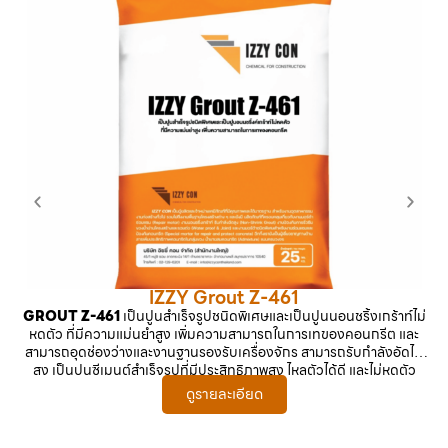
IZZY Grout Z-461
GROUT Z-461
เป็นปูนสำเร็จรูปชนิดพิเศษและเป็นปูนนอนชริ้งเกร้าท์ไม่
IZ
หดตัว ที่มีความแม่นยำสูง เพิ่มความสามารถในการเทของคอนกรีต และ
ใ
สามารถอุดช่องว่างและงานฐานรองรับเครื่องจักร สามารถรับกำลังอัดได้
ป
สูง เป็นปูนซีเมนต์สำเร็จรูปที่มีประสิทธิภาพสูง ไหลตัวได้ดี และไม่หดตัว
หรื
ดูรายละเอียด