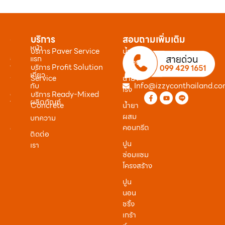
Menu
บริการ
ผลิตภัณฑ์
สอบถามเพิ่มเติม
หน้า
บริษัท
บริการ Paver Service
น้ำยา
อิซ
แรก
หน่วง
ซี่
บริการ Profit Solution
เกี่ยว
คอน
45/1
Service
น้ำยา
จำกัด
กับ
Info@izzyconthailand.c
หมู่
เร่ง
บริการ Ready-Mixed
9
ผลิตภัณฑ์
ต.ราชา
Concrete
น้ำยา
เปิด
เทวะ
ผสม
บทความ
ทำการ
อ.บางพลี
คอนกรีต
จันทร์
จ.สมุทรปราการ
ติดต่อ
–
10540
ปูน
เรา
ศุกร์
ซ่อมแซม
:
9:00-
โครงสร้าง
18:00
ปูน
นอน
ชริ้ง
เกร้า