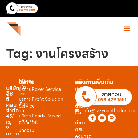
Tag:
งานโครงสร้าง
Menu
บริการ
ผลิตภัณฑ์
สอบถามเพิ่มเติม
หน้า
บริษัท
บริการ Paver Service
น้ำยา
อิซ
แรก
หน่วง
ซี่
บริการ Profit Solution
เกี่ยว
คอน
Service
น้ำยา
จำกัด
กับ
Info@izzyconthailand.c
เร่ง
บริการ Ready-Mixed
45/1
ผลิตภัณฑ์
หมู่
Concrete
น้ำยา
9
ผสม
บทความ
ต.ราชา
คอนกรีต