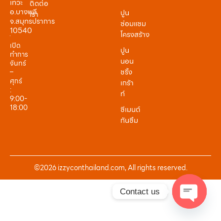
เทวะ
ติดต่อ
อ.บางพลี
ปูน
เรา
จ.สมุทรปราการ
ซ่อมแซม
10540
โครงสร้าง
เปิด
ปูน
ทำการ
นอน
จันทร์
ชริ้ง
–
ศุกร์
เกร้า
:
ท์
9:00-
18:00
ซีเมนต์
กันซึม
©2026 izzyconthailand.com, All rights reserved.
Contact us
Open cha